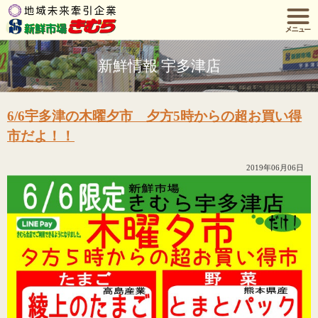
新鮮情報 宇多津店
6/6宇多津の木曜夕市 夕方5時からの超お買い得
市だよ！！
2019年06月06日