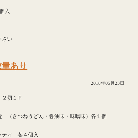
個入
下さい
数量あり
2018年05月23日
 ２切１Ｐ
堂 （きつねうどん・醤油味・味噌味）各１個
ッティ 各４個入