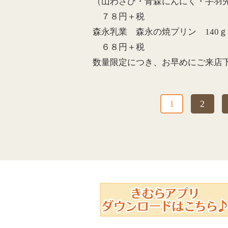
（山わさび・青森にんにく・手羽先
７８円＋税
森永乳業 森永の焼プリン 140ｇ
６８円＋税
数量限定につき、お早めにご来店
1
2