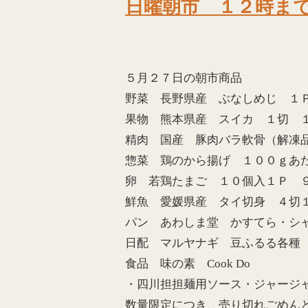
日曜朝市 １２時ま
５月２７日の朝市商品
野菜 長野県産 ぶなしめじ １
果物 熊本県産 スイカ １切 
精肉 国産 豚肉バラ軟骨（解凍
惣菜 鶏のから揚げ １００ｇあ
卵 若鶏たまご １０個入１Ｐ 
鮮魚 愛媛県産 タイ切身 ４切
パン あわしま堂 かすてら・シ
日配 マルヤナギ 豆ふるる各種
食品 味の素 Cook Do
・四川担担麺用ソース・ジャージャ
数量限定につき、売り切れごめん