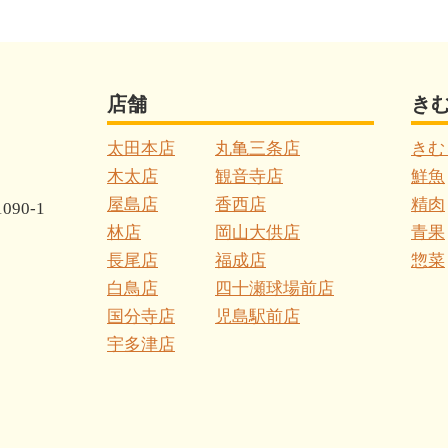
店舗
き
太田本店
丸亀三条店
きむ
木太店
観音寺店
鮮魚
屋島店
香西店
精肉
90-1
林店
岡山大供店
青果
長尾店
福成店
惣菜
白鳥店
四十瀬球場前店
国分寺店
児島駅前店
宇多津店