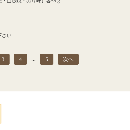
・山賊焼・のり味）各55ｇ
下さい
3
4
...
5
次へ