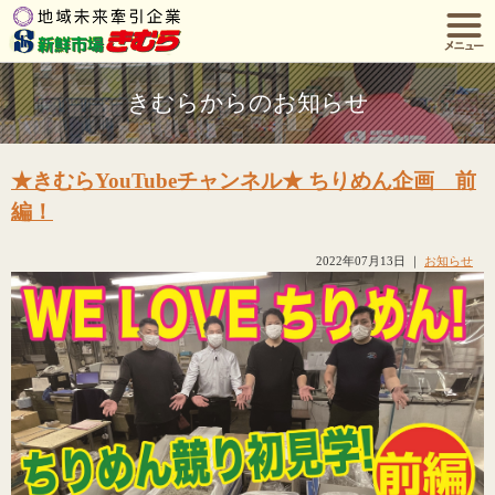
きむらからのお知らせ
★きむらYouTubeチャンネル★ ちりめん企画 前
編！
2022年07月13日
｜
お知らせ