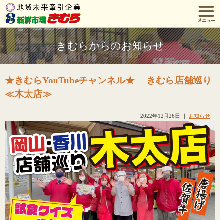
きむらからのお知らせ
★きむらYouTubeチャンネル★ きむら店舗巡り
≪木太店≫
2022年12月26日
｜
お知らせ