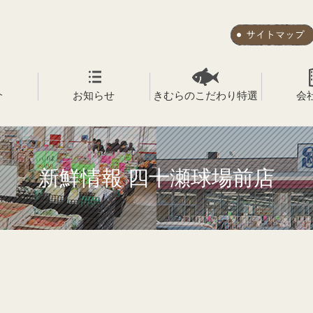
介
お知らせ
きむらのこだわり特選
会
新鮮情報 四十瀬球場前店