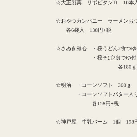
☆大正製薬 リポビタンＤ 10本入
☆おやつカンパニー ラーメンお
各6袋入 138円+税
☆さぬき麺心 ・桜うどん2食つゆ
・桜そば2食つゆ
各180ｇ 178
☆明治 ・コーンソフト 300ｇ
・コーンソフトバター入り 
各158円+税
☆神戸屋 牛乳バーム 1個 198