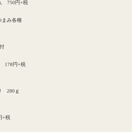
 750円+税
つまみ各種
付
付
円+税
280ｇ
円+税