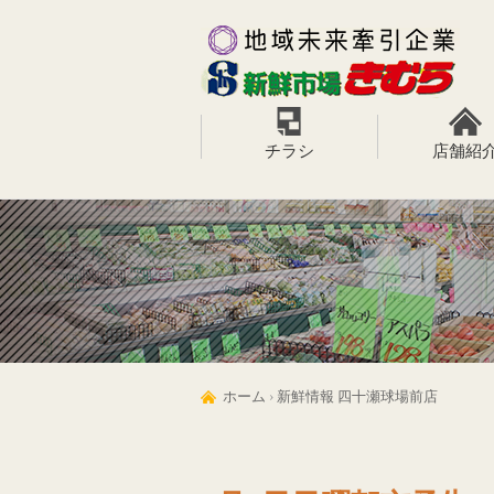
チラシ
店舗紹
ホーム
›
新鮮情報 四十瀬球場前店