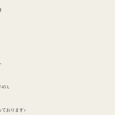
種
ン
45Ｌ
っております♪