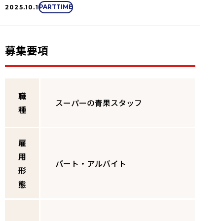
PARTTIME
2025.10.1
募集要項
職
スーパーの青果スタッフ
種
雇
用
パート・アルバイト
形
態