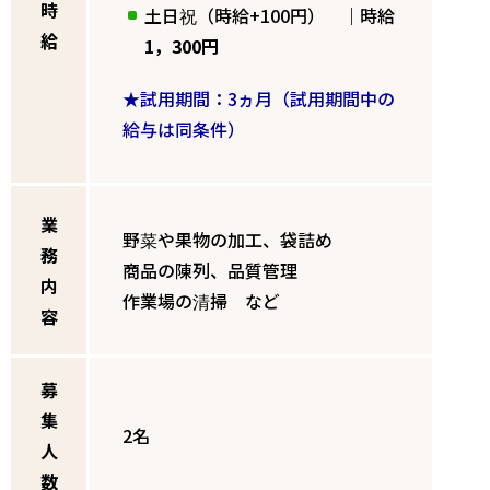
時
土日祝（時給+100円） ｜時給
給
1，300円
★試用期間：3ヵ月（試用期間中の
給与は同条件）
業
野菜や果物の加工、袋詰め
務
商品の陳列、品質管理
内
作業場の清掃 など
容
募
集
2名
人
数