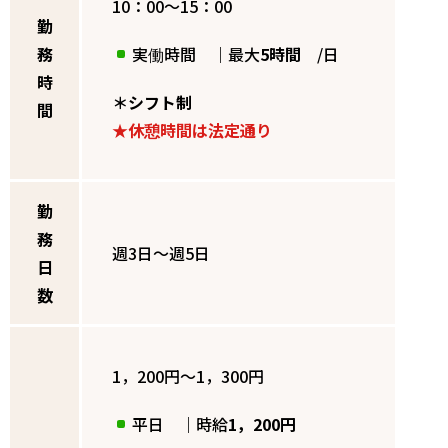
10：00～15：00
勤
務
実働時間 ｜最大
5時間
/日
時
＊シフト制
間
★休憩時間は法定通り
勤
務
週3日～週5日
日
数
1，200円～1，300円
平日 ｜時給
1，200円