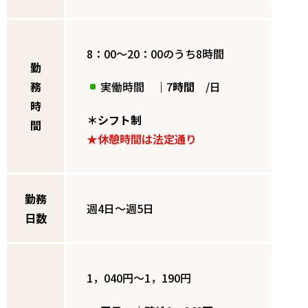
8：00～20：00のうち8時間
勤
務
実働時間 ｜7
時間
/日
時
＊シフト制
間
★休憩時間は法定通り
勤務
週4日～週5日
日数
1，040円～1，190円